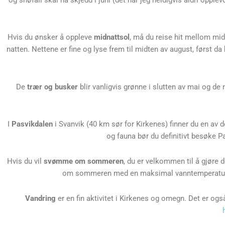
og snøfall skal ha skjedd i juni (det har jeg heldigvis aldri opp
Hvis du ønsker å oppleve
midnattsol
, må du reise hit mellom mid
natten. Nettene er fine og lyse frem til midten av august, først d
De
trær og busker
blir vanligvis grønne i slutten av mai og de
I
Pasvikdalen
i Svanvik (40 km sør for Kirkenes) finner du en av d
og fauna bør du definitivt besøke 
Hvis du vil
svømme om sommeren
, du er velkommen til å gjøre 
om sommeren med en maksimal vanntemperatur p
Vandring
er en fin aktivitet i Kirkenes og omegn. Det er ogs