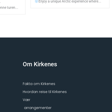
Enjoy a unique Arctic experience where...
.
nne turen...
Om Kirkenes
Fakta om Kirkenes
Hvordan reise til Kirkenes
Vær
arrangementer