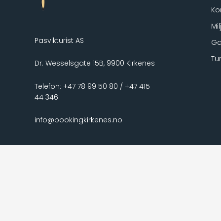
Ko
Mi
Pasvikturist AS
Ga
Tu
Dr. Wesselsgate 15B, 9900 Kirkenes
Telefon: +47 78 99 50 80 / +47 415
44 346
info@bookingkirkenes.no
F
I
T
a
n
r
c
s
i
e
t
p
b
a
a
o
g
d
o
r
v
k
a
i