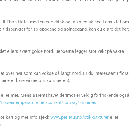
 slutten av august. Ekte sommermåneder er derfor kun juni, juli og
n til Thon Hotel med en god drink og la solen skinne i ansiktet om
ige tidspunktet for soloppgang og solnedgang, kan du gjøre det her:
 det ellers svært golde nord. Beboerne legger stor vekt på vakre
et over hva som kan vokse så langt nord. Er du interessert i flora
jørnene er bare våkne om sommeren).
 eller mer. Mens Barentshavet derimot er veldig forfriskende også
//no.seatemperature.net/current/norway/kirkenes
For kart og mer info sjekk
www.perletur.no/stikkut/turer
eller
.