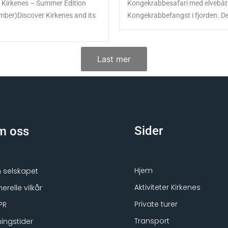
n Kirkenes – Summer Edition
Kongekrabbesafari med elvebåt
ber)Discover Kirkenes and its
Kongekrabbefangst i fjorden. De
Last mer
Sider
m oss
Hjem
selskapet
Aktiviteter Kirkenes
erelle vilkår
Private turer
PR
Transport
ingstider