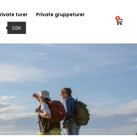
rivate turer
Private gruppeturer
0
Handl
SØK