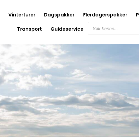
Vinterturer
Dagspakker
Flerdagerspakker
P
Søk
Transport
Guideservice
etter
produkter