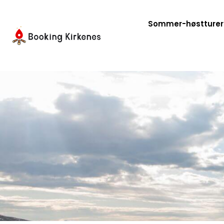
Hopp
rett
Sommer-høstturer
til
innholdet