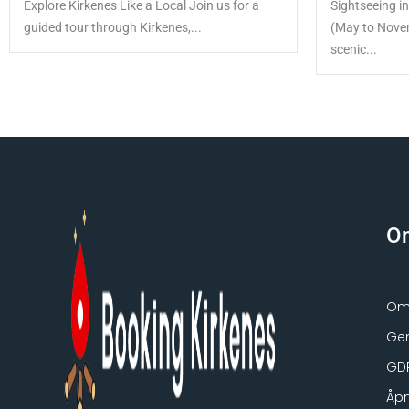
Explore Kirkenes Like a Local Join us for a
Sightseeing i
guided tour through Kirkenes,...
(May to Novem
scenic...
O
Om 
Gen
GD
Åpn