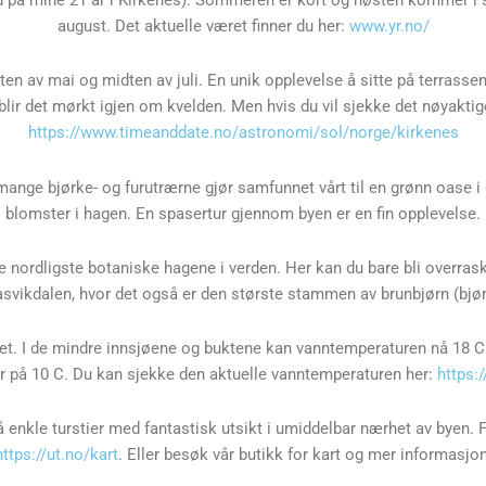
levd på mine 21 år i Kirkenes). Sommeren er kort og høsten kommer i
august. Det aktuelle været finner du her:
www.yr.no/
ten av mai og midten av juli. En unik opplevelse å sitte på terrasse
a blir det mørkt igjen om kvelden. Men hvis du vil sjekke det nøyakt
https://www.timeanddate.no/astronomi/sol/norge/kirkenes
 mange bjørke- og furutrærne gjør samfunnet vårt til en grønn oase i
blomster i hagen. En spasertur gjennom byen er en fin opplevelse.
e nordligste botaniske hagene i verden. Her kan du bare bli overrask
Pasvikdalen, hvor det også er den største stammen av brunbjørn (b
det. I de mindre innsjøene og buktene kan vanntemperaturen nå 18 C
å 10 C. Du kan sjekke den aktuelle vanntemperaturen her:
https:
å enkle turstier med fantastisk utsikt i umiddelbar nærhet av byen. 
https://ut.no/kart
. Eller besøk vår butikk for kart og mer informasjon