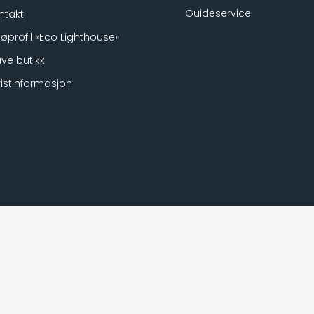
Guideservice
ntakt
ljøprofil «Eco Lighthouse»
ve butikk
ristinformasjon
Booking Kirkenes © 2022