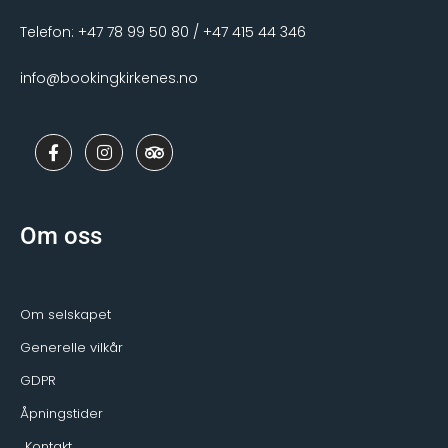
Telefon: +47 78 99 50 80 / +47 415 44 346
info@bookingkirkenes.no
F
I
T
a
n
r
c
s
i
e
t
p
b
a
a
o
g
d
Om oss
o
r
v
k
a
i
-
m
s
f
o
r
Om selskapet
Generelle vilkår
GDPR
Åpningstider
Kontakt