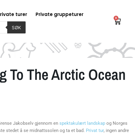
rivate turer
Private gruppeturer
0
Handl
SØK
g To The Arctic Ocean
i Grense Jakobselv gjennom en
spektakulært landskap
og Norges
este stedet å se midnattssolen og ta et bad.
Privat tur
, ingen andre