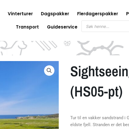
Vinterturer
Dagspakker
Flerdagerspakker
P
Søk
Transport
Guideservice
etter
produkter
Sightseein
(HS05-pt)
Tur til en vakker sandstrand 
eldste fjell. Stranden er det b