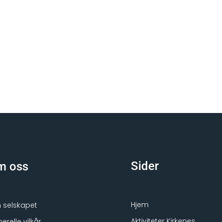
Sider
m oss
Hjem
selskapet
Aktiviteter Kirkenes
erelle vilkår