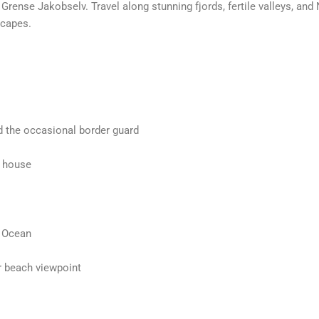
Grense Jakobselv. Travel along stunning fjords, fertile valleys, and
scapes.
d the occasional border guard
s house
c Ocean
r beach viewpoint