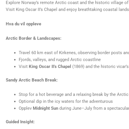
Explore Norway’s remote Arctic coast and the historic village of 
Visit King Oscar II’s Chapel and enjoy breathtaking coastal land
Hva du vil oppleve
Arctic Border & Landscapes:
Travel 60 km east of Kirkenes, observing border posts an
Fjords, valleys, and rugged Arctic coastline
Visit
King Oscar II’s Chapel
(1869) and the historic vicar’
Sandy Arctic Beach Break:
Stop for a hot beverage and a relaxing break by the Arcti
Optional dip in the icy waters for the adventurous
Opplev
Midnight Sun
during June–July from a spectacula
Guided Insight: