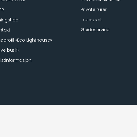
Private turer
PR
Transport
ingstider
Guideservice
ntakt
ljøprofil «Eco Lighthouse»
ve butikk
ristinformasjon