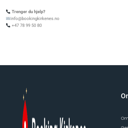
Trenger du hjelp?
info@bookingkirkenes.no
+47 78 99 50 80
O
Om 
Gen