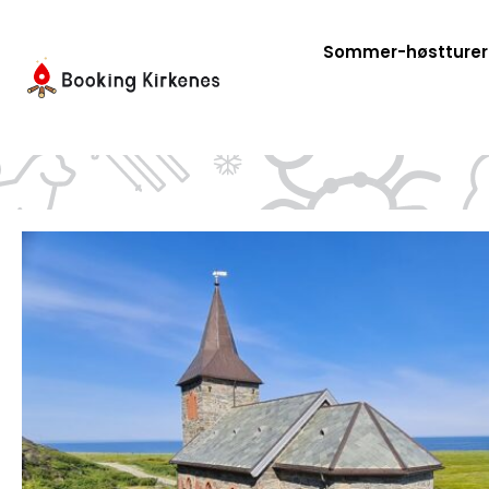
Hopp
rett
Sommer-høstturer
til
innholdet