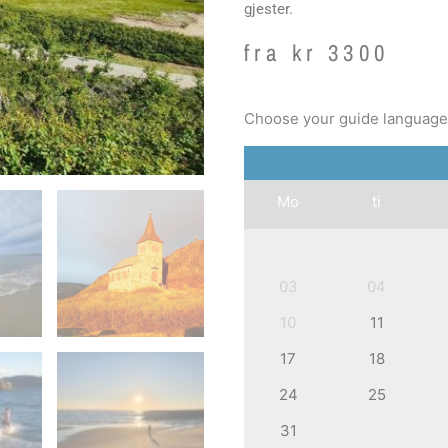
gjester.
fra
kr
3300
Choose your guide language
Mo
ti
03
04
10
11
17
18
24
25
31