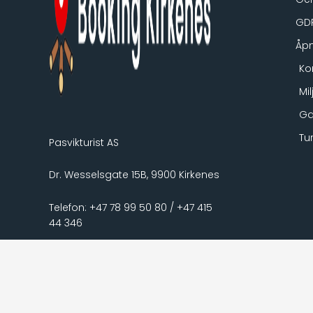
GD
Åpn
Ko
Mi
Ga
Tu
Pasvikturist AS
Dr. Wesselsgate 15B, 9900 Kirkenes
Telefon: +47 78 99 50 80 / +47 415
44 346
info@bookingkirkenes.no
F
I
T