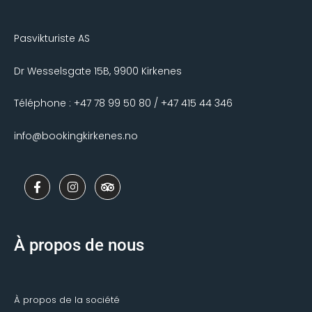
Pasvikturiste AS
Dr Wesselsgate 15B, 9900 Kirkenes
Téléphone : +47 78 99 50 80 / +47 415 44 346
info@bookingkirkenes.no
F
I
T
a
n
r
c
s
i
e
t
p
b
a
a
o
g
d
À propos de nous
o
r
v
k
a
i
-
m
s
f
o
r
À propos de la société