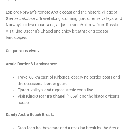
Explore Norway’s remote Arctic coast and the historic village of
Grense Jakobselv. Travel along stunning fjords, fertile valleys, and
Norway’s oldest mountains, all just a stone’s throw from Russia.
Visit King Oscar II’s Chapel and enjoy breathtaking coastal
landscapes.
Ce que vous vivrez
Arctic Border & Landscapes:
Travel 60 km east of Kirkenes, observing border posts and
the occasional border guard
Fjords, valleys, and rugged Arctic coastline
Visit
King Oscar II’s Chapel
(1869) and the historic vicar’s
house
Sandy Arctic Beach Break:
Stop for a hot beverage and a relaxing break by the Arctic