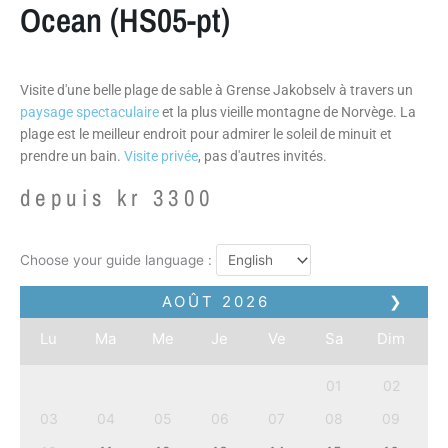
Ocean (HS05-pt)
Visite d'une belle plage de sable à Grense Jakobselv à travers un
paysage spectaculaire
et la plus vieille montagne de Norvège. La
plage est le meilleur endroit pour admirer le soleil de minuit et
prendre un bain.
Visite privée
, pas d'autres invités.
depuis
kr
3300
Choose your guide language :
AOÛT
2026
❯
Lu
Ma
Me
Je
Ve
Sa
Dim
01
02
03
04
05
06
07
08
09