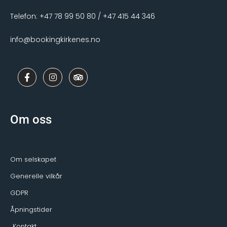
Telefon: +47 78 99 50 80 / +47 415 44 346
info@bookingkirkenes.no
F
I
T
a
n
r
c
s
i
e
t
p
b
a
a
o
g
d
Om oss
o
r
v
k
a
i
-
m
s
f
o
r
Om selskapet
Generelle vilkår
GDPR
Åpningstider
Kontakt