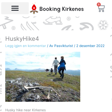
Hopp
0
Han
rett
til
Søk etter produkter
innholdet
HuskyHike4
Legg igjen en kommentar
/ Av
Pasvikturist
/
2 desember 2022
Husky hike near Kirkenes