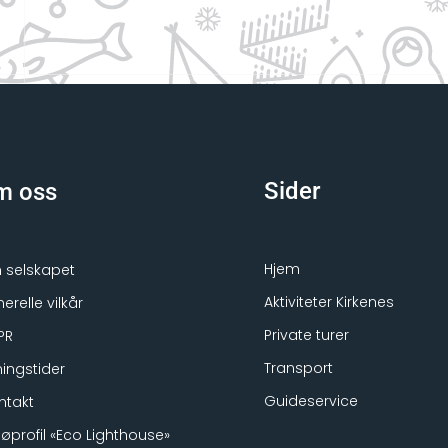
Sider
m oss
Hjem
selskapet
Aktiviteter Kirkenes
erelle vilkår
Private turer
PR
Transport
ingstider
Guideservice
ntakt
ljøprofil «Eco Lighthouse»