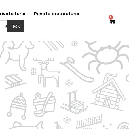
rivate turer
Private gruppeturer
0
Handl
SØK