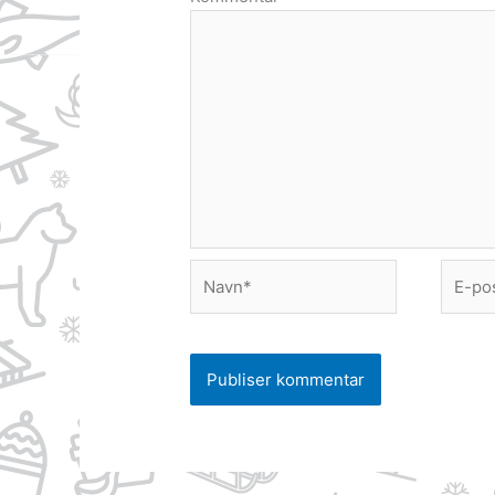
Navn*
E-
post*