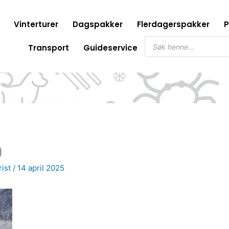
Vinterturer
Dagspakker
Flerdagerspakker
P
Søk
Transport
Guideservice
etter
produkter
)
rist
/
14 april 2025