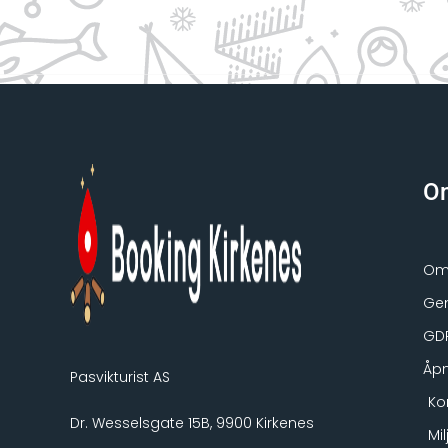
O
Om 
Gen
GD
Åpn
Pasvikturist AS
Ko
Dr. Wesselsgate 15B, 9900 Kirkenes
Mi