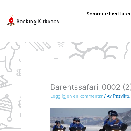
Hopp
rett
Sommer-høstturer
til
innholdet
Barentssafari_0002 (2
Legg igjen en kommentar
/ Av
Pasviktu