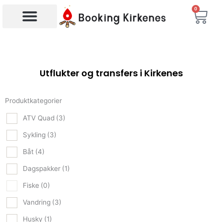
Hopp
0
Han
rett
til
Søk etter produkter
innholdet
Utflukter og transfers i Kirkenes
Produktkategorier
ATV Quad
(3)
Sykling
(3)
Båt
(4)
Dagspakker
(1)
Fiske
(0)
Vandring
(3)
Husky
(1)