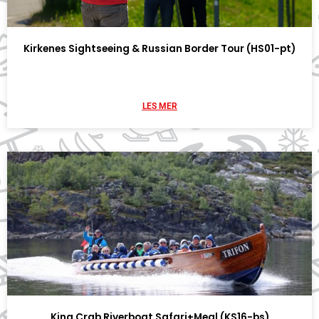
Kirkenes Sightseeing & Russian Border Tour (HS01-pt)
LES MER
King Crab Riverboat Safari+Meal (KS16-bs)