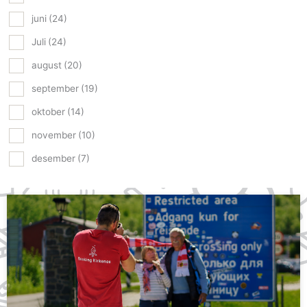
juni
(24)
Juli
(24)
august
(20)
september
(19)
oktober
(14)
november
(10)
desember
(7)