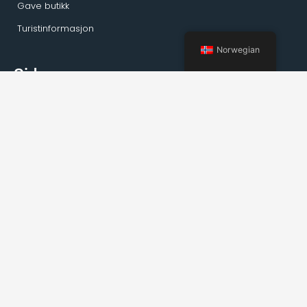
Gave butikk
Turistinformasjon
Norwegian
Sider
Hjem
Aktiviteter Kirkenes
Private turer
Transport
Guideservice
Om Kirkenes
Fakta om Kirkenes