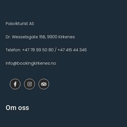
Pasvikturist AS
Dr. Wesselsgate 15B, 9900 Kirkenes
Telefon: +47 78 99 50 80 / +47 415 44 346
info@bookingkirkenes.no
F
I
T
a
n
r
c
s
i
e
t
p
b
a
a
o
g
d
Om oss
o
r
v
k
a
i
-
m
s
f
o