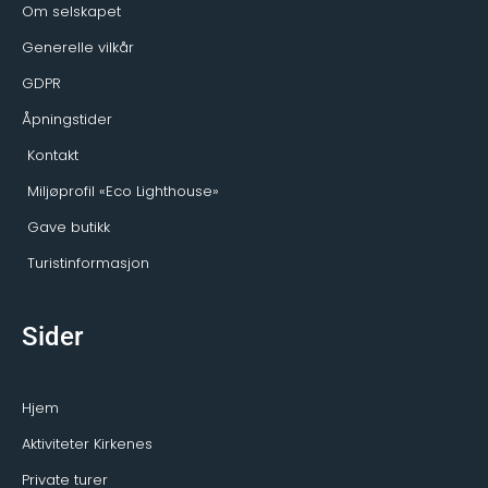
r
Om selskapet
Generelle vilkår
GDPR
Åpningstider
Kontakt
Miljøprofil «Eco Lighthouse»
Gave butikk
Turistinformasjon
Sider
Hjem
Aktiviteter Kirkenes
Private turer