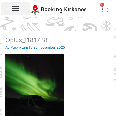
Hopp
0
Han
rett
til
Søk etter produkter
innholdet
Oplus_1181728
Av
Pasvikturist
/
25 november 2025