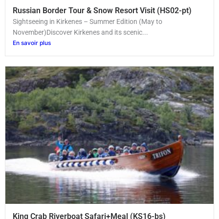
Russian Border Tour & Snow Resort Visit (HS02-pt)
Sightseeing in Kirkenes – Summer Edition (May to
November)Discover Kirkenes and its scenic...
En savoir plus
King Crab Riverboat Safari+Meal (KS16-bs)