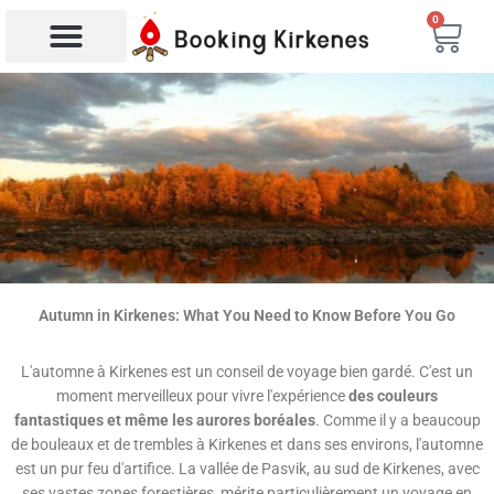
Aller
0
Char
au
contenu
Recherche de produits
Autumn in Kirkenes: What You Need to Know Before You Go
L'automne à Kirkenes est un conseil de voyage bien gardé. C'est un
moment merveilleux pour vivre l'expérience
des couleurs
fantastiques et même les aurores boréales
. Comme il y a beaucoup
de bouleaux et de trembles à Kirkenes et dans ses environs, l'automne
est un pur feu d'artifice. La vallée de Pasvik, au sud de Kirkenes, avec
ses vastes zones forestières, mérite particulièrement un voyage en