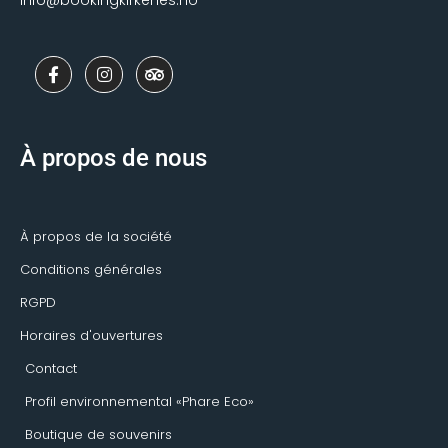
info@bookingkirkenes.no
F
I
T
a
n
r
c
s
i
e
t
p
b
a
a
o
g
d
À propos de nous
o
r
v
k
a
i
-
m
s
f
o
r
À propos de la société
Conditions générales
RGPD
Horaires d'ouvertures
Contact
Profil environnemental «Phare Eco»
Boutique de souvenirs