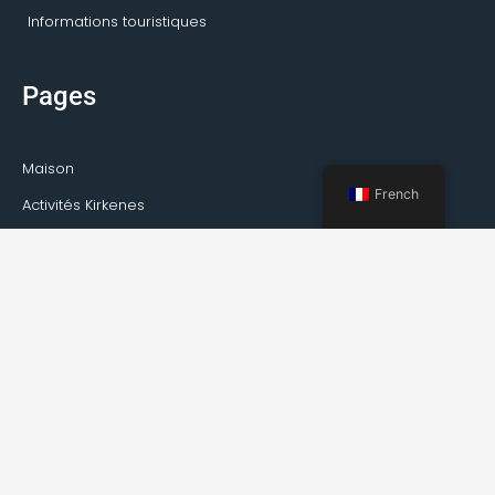
Informations touristiques
Pages
Maison
French
Activités Kirkenes
Visites privées
Transport
Service de guide
À propos de Kirkenes
Faits sur Kirkenes
Comment se rendre à Kirkenes