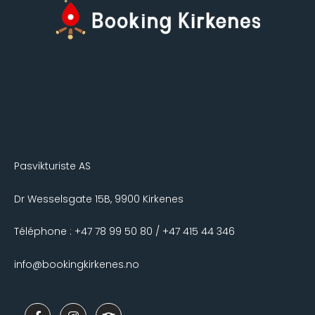
Pasvikturiste AS
Dr Wesselsgate 15B, 9900 Kirkenes
Téléphone : +47 78 99 50 80 / +47 415 44 346
info@bookingkirkenes.no
F
I
T