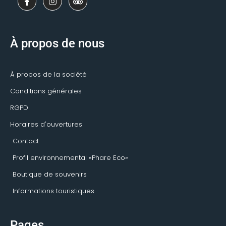
a
n
r
c
s
i
e
t
p
b
a
a
o
g
d
À propos de nous
o
r
v
k
a
i
-
m
s
f
o
À propos de la société
r
Conditions générales
RGPD
Horaires d'ouvertures
Contact
Profil environnemental «Phare Eco»
Boutique de souvenirs
Informations touristiques
Pages