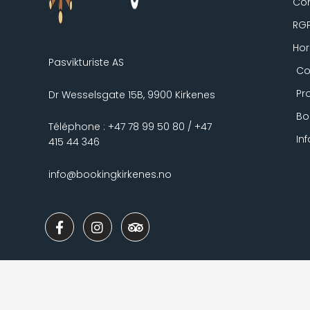
Con
RG
Hor
Pasvikturiste AS
Co
Pr
Dr Wesselsgate 15B, 9900 Kirkenes
Bo
Téléphone : +47 78 99 50 80 / +47
In
415 44 346
info@bookingkirkenes.no
F
I
T
a
n
r
c
s
i
e
t
p
b
a
a
o
g
d
o
r
v