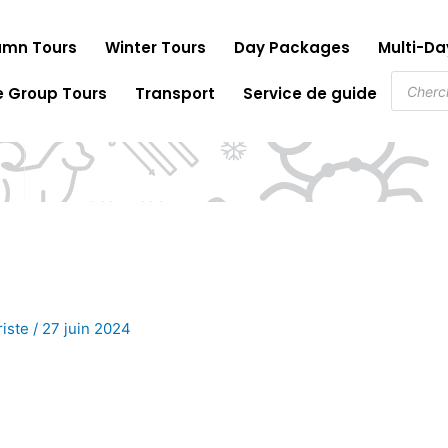
mn Tours
Winter Tours
Day Packages
Multi-D
Recher
e Group Tours
Transport
Service de guide
de
produit
riste
/
27 juin 2024