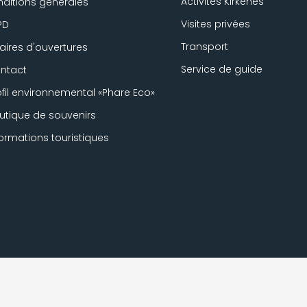
Activités Kirkenes
ditions générales
Visites privées
PD
Transport
aires d'ouvertures
Service de guide
ntact
ofil environnemental «Phare Eco»
utique de souvenirs
formations touristiques