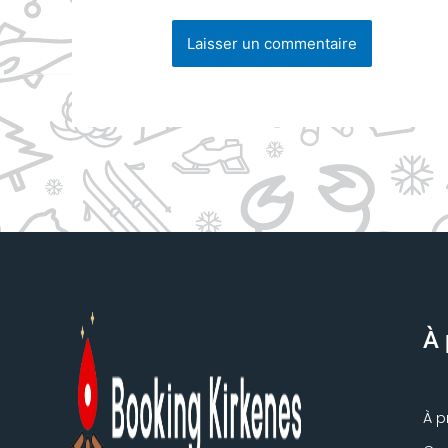
À 
À p