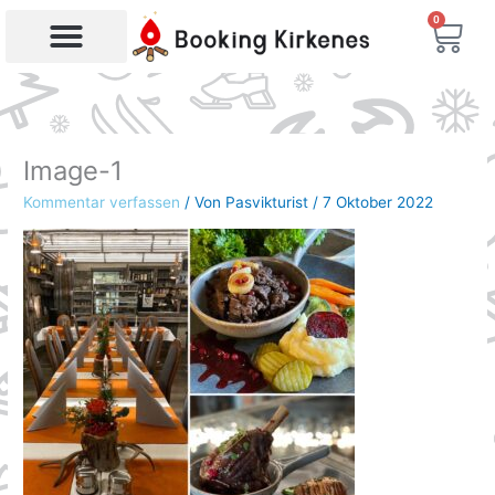
Zum
0
War
Inhalt
springen
Image-1
Kommentar verfassen
/ Von
Pasvikturist
/
7 Oktober 2022