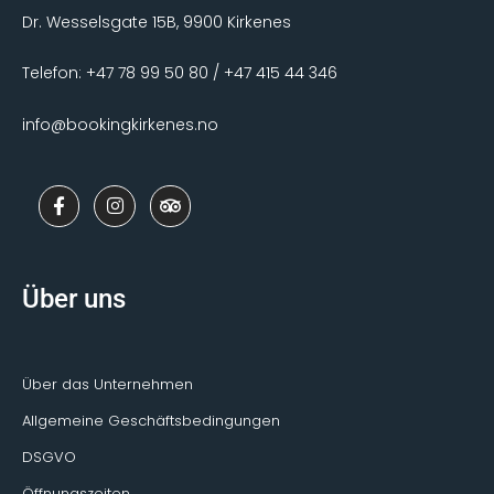
Dr. Wesselsgate 15B, 9900 Kirkenes
Telefon: +47 78 99 50 80 / +47 415 44 346
info@bookingkirkenes.no
F
I
T
a
n
r
c
s
i
e
t
p
b
a
a
o
g
d
Über uns
o
r
v
k
a
i
-
m
s
f
o
r
Über das Unternehmen
Allgemeine Geschäftsbedingungen
DSGVO
Öffnungszeiten