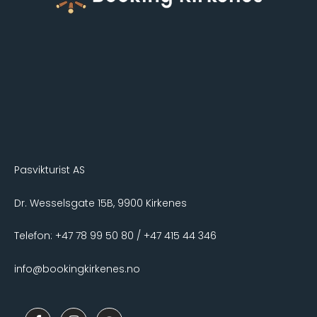
Pasvikturist AS
Dr. Wesselsgate 15B, 9900 Kirkenes
Telefon: +47 78 99 50 80 / +47 415 44 346
info@bookingkirkenes.no
F
I
T