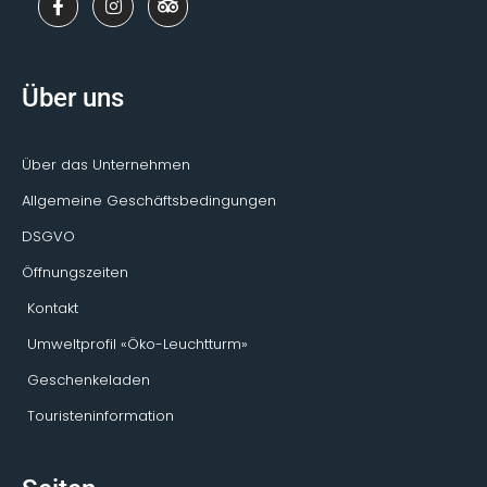
a
n
r
c
s
i
e
t
p
b
a
a
o
g
d
Über uns
o
r
v
k
a
i
-
m
s
f
o
Über das Unternehmen
r
Allgemeine Geschäftsbedingungen
DSGVO
Öffnungszeiten
Kontakt
Umweltprofil «Öko-Leuchtturm»
Geschenkeladen
Touristeninformation