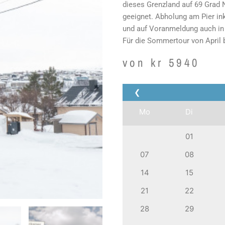
dieses Grenzland auf 69 Grad 
geeignet. Abholung am Pier ink
und auf Voranmeldung auch in
Für die Sommertour von April
von
kr
5940
❮
Mo
Di
01
07
08
14
15
21
22
28
29