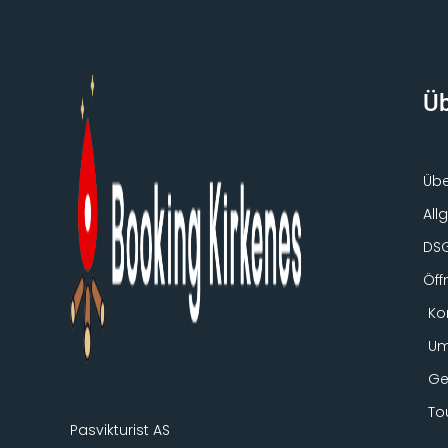
Üb
Übe
All
DS
Öff
Ko
Um
Ge
To
Pasvikturist AS