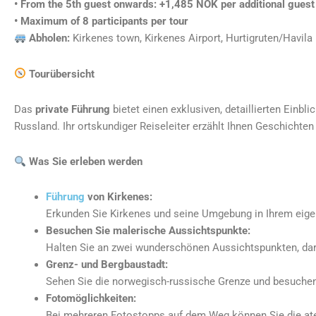
• From the 5th guest onwards: +1,485 NOK per additional guest
• Maximum of 8 participants per tour
Abholen:
Kirkenes town, Kirkenes Airport, Hurtigruten/Havila 
Tourübersicht
Das
private Führung
bietet einen exklusiven, detaillierten Einb
Russland. Ihr ortskundiger Reiseleiter erzählt Ihnen Geschichten
Was Sie erleben werden
Führung
von Kirkenes:
Erkunden Sie Kirkenes und seine Umgebung in Ihrem eige
Besuchen Sie malerische Aussichtspunkte:
Halten Sie an zwei wunderschönen Aussichtspunkten, d
Grenz- und Bergbaustadt:
Sehen Sie die norwegisch-russische Grenze und besuchen 
Fotomöglichkeiten:
Bei mehreren Fotostopps auf dem Weg können Sie die at