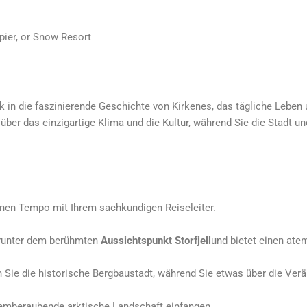
pier, or Snow Resort
lick in die faszinierende Geschichte von Kirkenes, das tägliche Leb
 über das einzigartige Klima und die Kultur, während Sie die Stadt 
nen Tempo mit Ihrem sachkundigen Reiseleiter.
arunter dem berühmten
Aussichtspunkt Storfjell
und bietet einen ate
Sie die historische Bergbaustadt, während Sie etwas über die Verä
emberaubende arktische Landschaft einfangen.