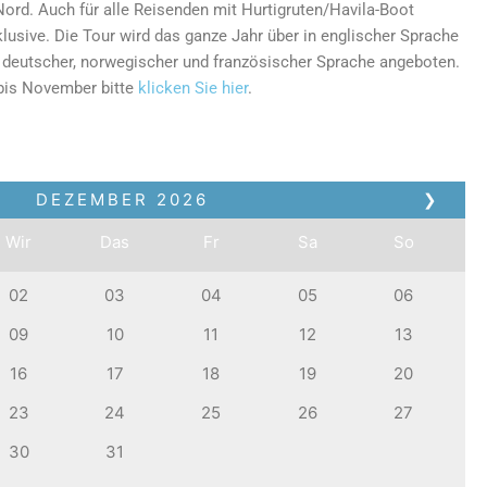
Nord. Auch für alle Reisenden mit Hurtigruten/Havila-Boot
lusive. Die Tour wird das ganze Jahr über in englischer Sprache
 deutscher, norwegischer und französischer Sprache angeboten.
 bis November bitte
klicken Sie hier
.
DEZEMBER
2026
❯
Wir
Das
Fr
Sa
So
02
03
04
05
06
09
10
11
12
13
16
17
18
19
20
23
24
25
26
27
30
31