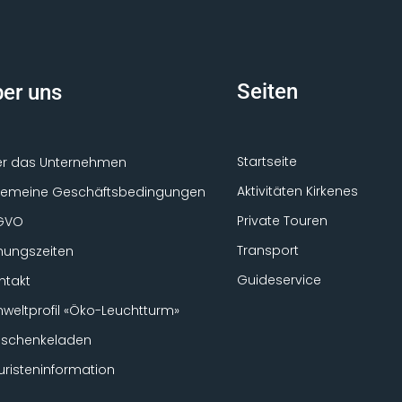
Seiten
er uns
Startseite
r das Unternehmen
Aktivitäten Kirkenes
gemeine Geschäftsbedingungen
Private Touren
GVO
Transport
nungszeiten
Guideservice
ntakt
weltprofil «Öko-Leuchtturm»
schenkeladen
uristeninformation