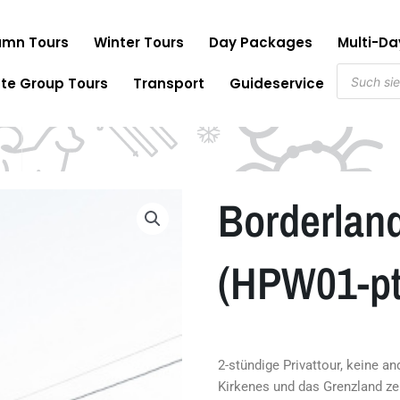
mn Tours
Winter Tours
Day Packages
Multi-D
Produkts
ate Group Tours
Transport
Guideservice
Borderland
(HPW01-pt
2-stündige Privattour, keine a
Kirkenes und das Grenzland zei