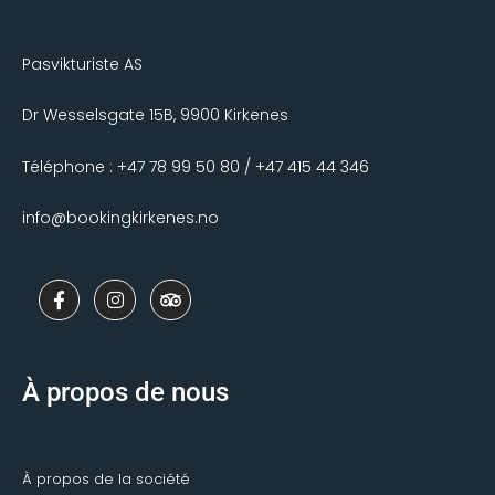
Pasvikturiste AS
Dr Wesselsgate 15B, 9900 Kirkenes
Téléphone : +47 78 99 50 80 / +47 415 44 346
info@bookingkirkenes.no
F
I
T
a
n
r
c
s
i
e
t
p
b
a
a
o
g
d
À propos de nous
o
r
v
k
a
i
-
m
s
f
o
r
À propos de la société