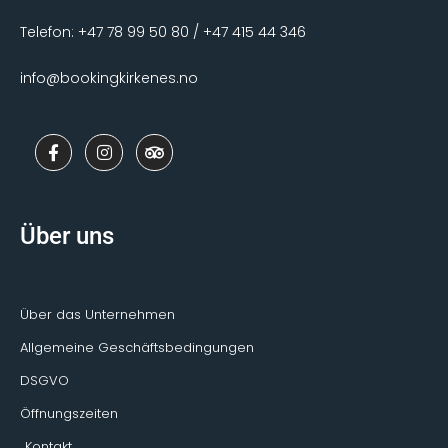
Telefon: +47 78 99 50 80 / +47 415 44 346
info@bookingkirkenes.no
F
I
T
a
n
r
c
s
i
e
t
p
b
a
a
o
g
d
Über uns
o
r
v
k
a
i
-
m
s
f
o
r
Über das Unternehmen
Allgemeine Geschäftsbedingungen
DSGVO
Öffnungszeiten
Kontakt