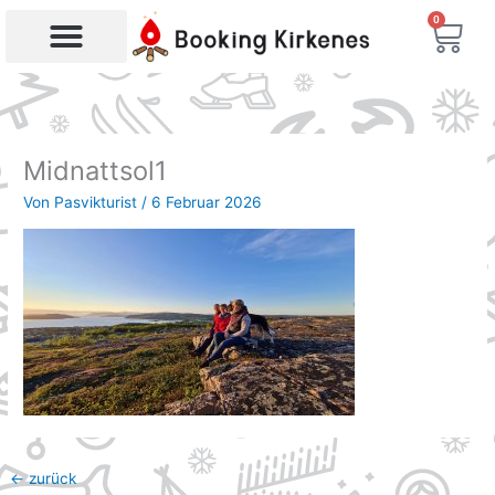
Zum
0
War
Inhalt
springen
Midnattsol1
Von
Pasvikturist
/
6 Februar 2026
←
zurück