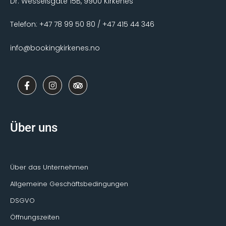
Dr. Wesselsgate 15B, 9900 Kirkenes
Telefon: +47 78 99 50 80 / +47 415 44 346
info@bookingkirkenes.no
F
I
T
a
n
r
c
s
i
e
t
p
b
a
a
o
g
d
Über uns
o
r
v
k
a
i
-
m
s
f
o
r
Über das Unternehmen
Allgemeine Geschäftsbedingungen
DSGVO
Öffnungszeiten