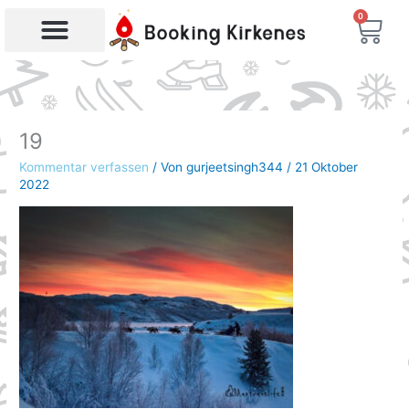
Zum
0
War
Inhalt
springen
19
Kommentar verfassen
/ Von
gurjeetsingh344
/
21 Oktober
2022