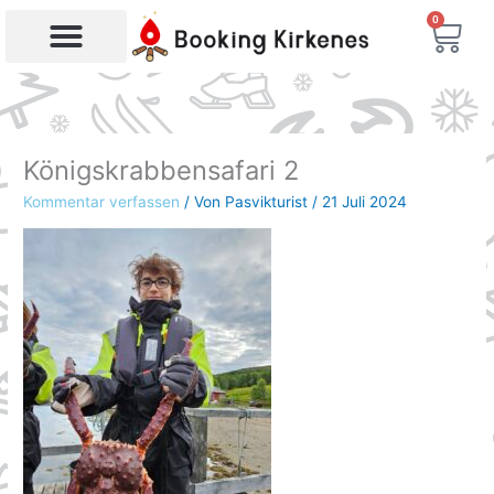
Zum
0
War
Inhalt
springen
Königskrabbensafari 2
Kommentar verfassen
/ Von
Pasvikturist
/
21 Juli 2024