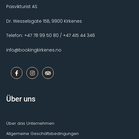
Pasvikturist AS
Dr. Wesselsgate 15B, 9900 Kirkenes
Telefon: +47 78 99 50 80 / +47 415 44 346
info@bookingkirkenes.no
F
I
T
a
n
r
c
s
i
e
t
p
b
a
a
o
g
d
Über uns
o
r
v
k
a
i
-
m
s
f
o
r
Über das Unternehmen
Allgemeine Geschäftsbedingungen