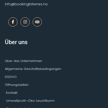
info@bookingkirkenes.no
F
I
T
a
n
r
c
s
i
e
t
p
b
a
a
o
g
d
Über uns
o
r
v
k
a
i
-
m
s
f
o
r
Über das Unternehmen
Allgemeine Geschäftsbedingungen
DSGVO
Öffnungszeiten
Kontakt
Umweltprofil «Öko-Leuchtturm»