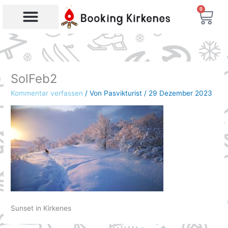
Zum
0
War
Inhalt
springen
SolFeb2
Kommentar verfassen
/ Von
Pasvikturist
/
29 Dezember 2023
Sunset in Kirkenes