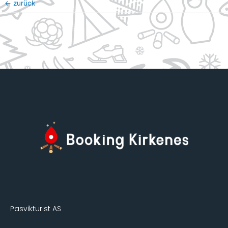
←
zurück
Pasvikturist AS