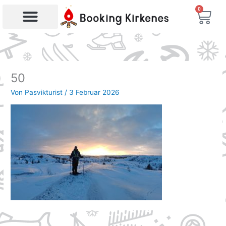
Zum
0
War
Inhalt
springen
50
Von
Pasvikturist
/
3 Februar 2026