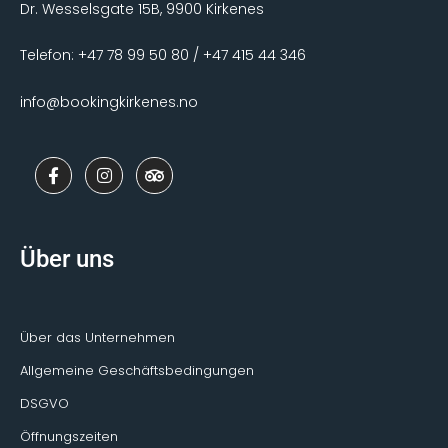
Dr. Wesselsgate 15B, 9900 Kirkenes
Telefon: +47 78 99 50 80 / +47 415 44 346
info@bookingkirkenes.no
F
I
T
a
n
r
c
s
i
e
t
p
b
a
a
o
g
d
Über uns
o
r
v
k
a
i
-
m
s
f
o
r
Über das Unternehmen
Allgemeine Geschäftsbedingungen
DSGVO
Öffnungszeiten