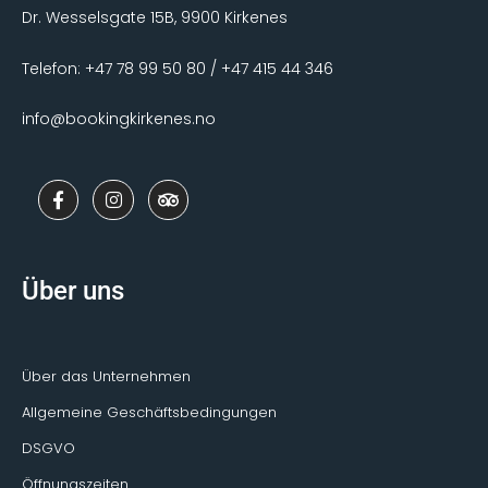
Dr. Wesselsgate 15B, 9900 Kirkenes
Telefon: +47 78 99 50 80 / +47 415 44 346
info@bookingkirkenes.no
F
I
T
a
n
r
c
s
i
e
t
p
b
a
a
o
g
d
Über uns
o
r
v
k
a
i
-
m
s
f
o
r
Über das Unternehmen
Allgemeine Geschäftsbedingungen
DSGVO
Öffnungszeiten