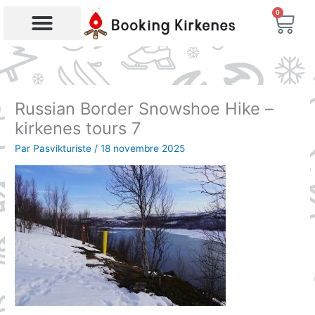
Aller
0
Char
au
contenu
Recherche de produits
Russian Border Snowshoe Hike –
kirkenes tours 7
Par
Pasvikturiste
/
18 novembre 2025