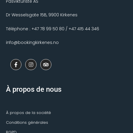
Pasvikturiste AS
Dr Wesselsgate 15B, 9900 Kirkenes
Téléphone : +47 78 99 50 80 / +47 415 44 346
info@bookingkirkenes.no
F
I
T
a
n
r
c
s
i
e
t
p
b
a
a
o
g
d
À propos de nous
o
r
v
k
a
i
-
m
s
f
o
r
À propos de la société
Conditions générales
RGPD