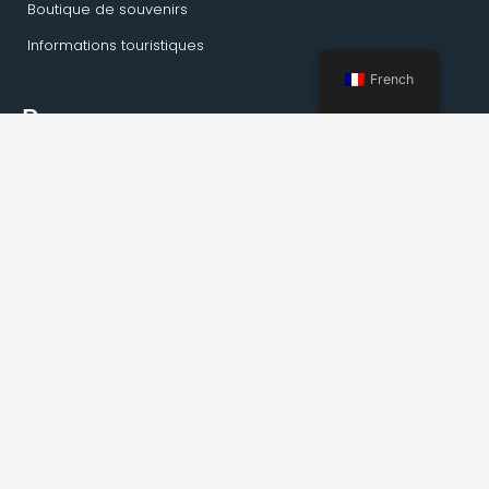
Boutique de souvenirs
Informations touristiques
French
Pages
Maison
Activités Kirkenes
Visites privées
Transport
Service de guide
À propos de Kirkenes
Faits sur Kirkenes