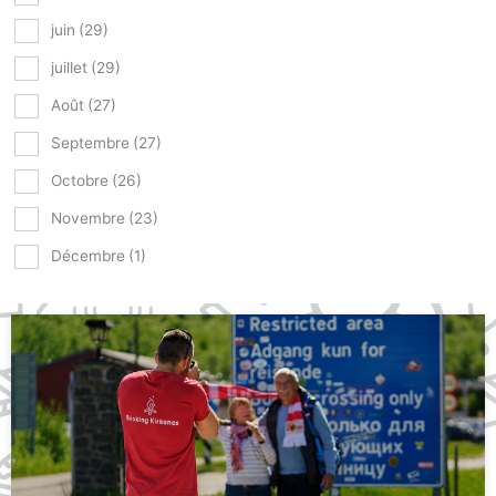
juin
(29)
juillet
(29)
Août
(27)
Septembre
(27)
Octobre
(26)
Novembre
(23)
Décembre
(1)