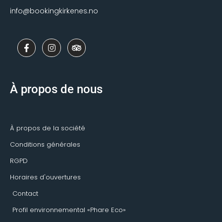
info@bookingkirkenes.no
F
I
T
a
n
r
c
s
i
e
t
p
b
a
a
o
g
d
À propos de nous
o
r
v
k
a
i
-
m
s
f
o
r
À propos de la société
Conditions générales
RGPD
Horaires d'ouvertures
Contact
Profil environnemental «Phare Eco»