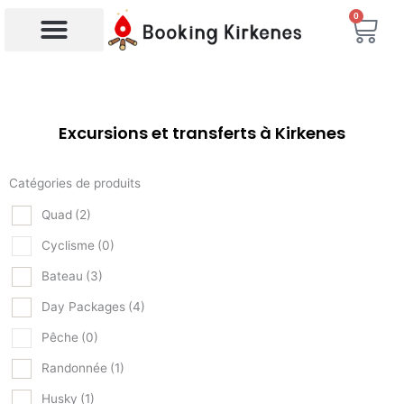
Aller
0
Char
au
contenu
Recherche de produits
Excursions et transferts à Kirkenes
Catégories de produits
Quad
(2)
Cyclisme
(0)
Bateau
(3)
Day Packages
(4)
Pêche
(0)
Randonnée
(1)
Husky
(1)