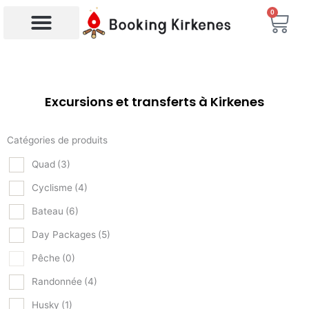
Aller
0
Char
au
contenu
Recherche de produits
Excursions et transferts à Kirkenes
Catégories de produits
Quad
(3)
Cyclisme
(4)
Bateau
(6)
Day Packages
(5)
Pêche
(0)
Randonnée
(4)
Husky
(1)