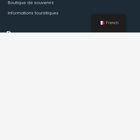
Boutique de souvenirs
Informations touristiques
French
Pages
Maison
Activités Kirkenes
Visites privées
Transport
Service de guide
À propos de Kirkenes
Faits sur Kirkenes