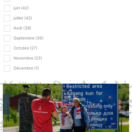
juin
(42)
juillet
(42)
Août
(38)
Septembre
(36)
Octobre
(27)
Novembre
(23)
Décembre
(1)