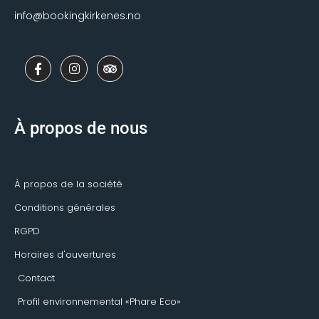
info@bookingkirkenes.no
F
I
T
a
n
r
c
s
i
e
t
p
b
a
a
o
g
d
À propos de nous
o
r
v
k
a
i
-
m
s
f
o
r
À propos de la société
Conditions générales
RGPD
Horaires d'ouvertures
Contact
Profil environnemental «Phare Eco»