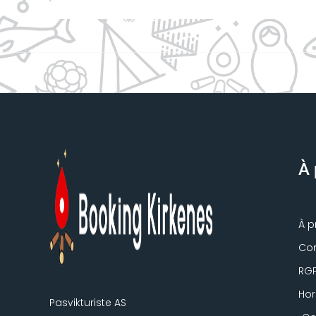
À 
À p
Con
RG
Hor
Pasvikturiste AS