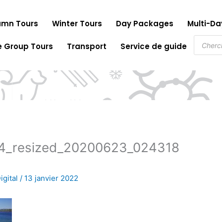
mn Tours
Winter Tours
Day Packages
Multi-D
Recher
e Group Tours
Transport
Service de guide
de
produit
4_resized_20200623_024318
igital
/
13 janvier 2022