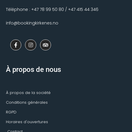
Téléphone : +47 78 99 50 80 / +47 415 44 346
info@bookingkirkenes.no
F
I
T
a
n
r
c
s
i
e
t
p
b
a
a
o
g
d
À propos de nous
o
r
v
k
a
i
-
m
s
f
o
r
À propos de la société
Conditions générales
RGPD
Horaires d'ouvertures
Contact