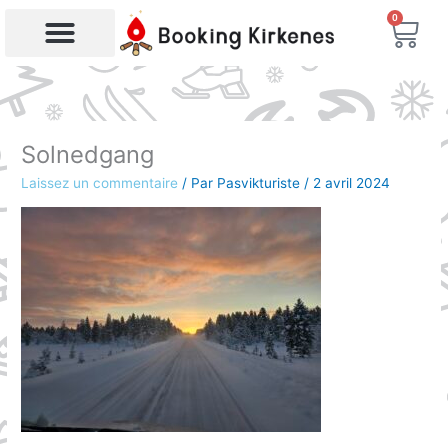
Aller
0
Char
au
contenu
Recherche de produits
Solnedgang
Laissez un commentaire
/ Par
Pasvikturiste
/
2 avril 2024