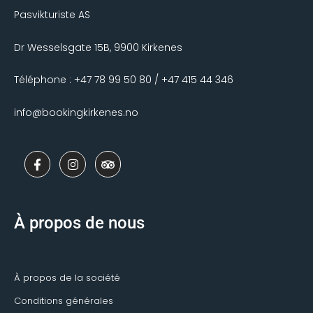
Pasvikturiste AS
Dr Wesselsgate 15B, 9900 Kirkenes
Téléphone : +47 78 99 50 80 / +47 415 44 346
info@bookingkirkenes.no
F
I
T
a
n
r
c
s
i
e
t
p
b
a
a
o
g
d
À propos de nous
o
r
v
k
a
i
-
m
s
f
o
r
À propos de la société
Conditions générales