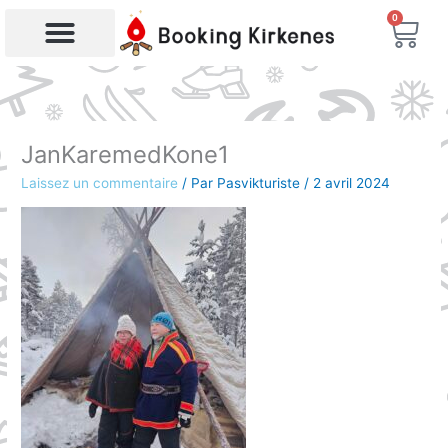
Aller
0
Char
au
contenu
Recherche de produits
JanKaremedKone1
Laissez un commentaire
/ Par
Pasvikturiste
/
2 avril 2024