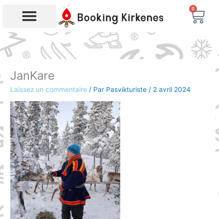
Aller
0
Char
au
contenu
Recherche de produits
JanKare
Laissez un commentaire
/ Par
Pasvikturiste
/
2 avril 2024