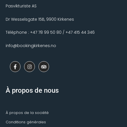
Pasvikturiste AS
Dr Wesselsgate 15B, 9900 Kirkenes
Téléphone : +47 78 99 50 80 / +47 415 44 346
info@bookingkirkenes.no
F
I
T
a
n
r
c
s
i
e
t
p
b
a
a
o
g
d
À propos de nous
o
r
v
k
a
i
-
m
s
f
o
r
À propos de la société
Conditions générales