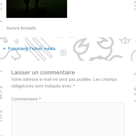
Aurora borealis
←
Précédent Fichier média
Laisser un commentaire
Votre adresse e-mail ne sera pas publiée.
Les champs
obligatoires sont indiqués avec
*
Commentaire
*