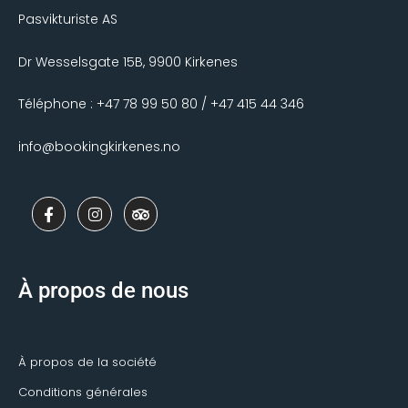
Pasvikturiste AS
Dr Wesselsgate 15B, 9900 Kirkenes
Téléphone : +47 78 99 50 80 / +47 415 44 346
info@bookingkirkenes.no
F
I
T
a
n
r
c
s
i
e
t
p
b
a
a
o
g
d
À propos de nous
o
r
v
k
a
i
-
m
s
f
o
r
À propos de la société
Conditions générales