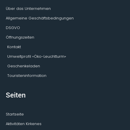
f
o
r
Über das Unternehmen
Allgemeine Geschäftsbedingungen
DSGVO
Öffnungszeiten
Kontakt
Umweltprofil «Öko-Leuchtturm»
Geschenkeladen
Touristeninformation
Seiten
Startseite
Aktivitäten Kirkenes