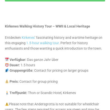
Kirkenes Walking History Tour – WWII & Local Heritage
Entdecken
Kirkenes
’ fascinating history and wartime heritage on
this engaging
1.5-hour walking tour
. Perfect for history
enthusiasts and those wanting a quick introduction to the town.
Verfügbar:
Das ganze Jahr über
Dauer:
1.5 hours
Gruppengröße:
Contact for pricing on larger groups
Preis:
Contact for group pricing
Treffpunkt:
Thon or Scandic Hotel, Kirkenes
Please note that Andersgrotta is not suitable for wheelchair
users. The few steps required for access are steep and may be