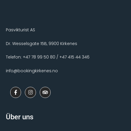
Pasvikturist AS
Dr. Wesselsgate 15B, 9900 Kirkenes
Telefon: +47 78 99 50 80 / +47 415 44 346
info@bookingkirkenes.no
F
I
T
a
n
r
c
s
i
e
t
p
b
a
a
o
g
d
Über uns
o
r
v
k
a
i
-
m
s