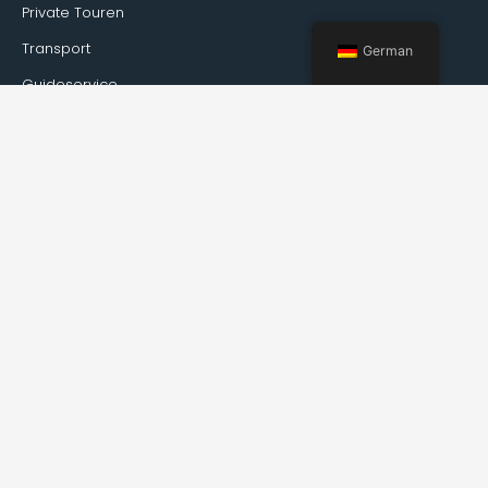
Private Touren
Transport
German
Guideservice
Über Kirkenes
Fakten über Kirkenes
Wie reist man nach Kirkenes?
Wetter
Veranstaltungen