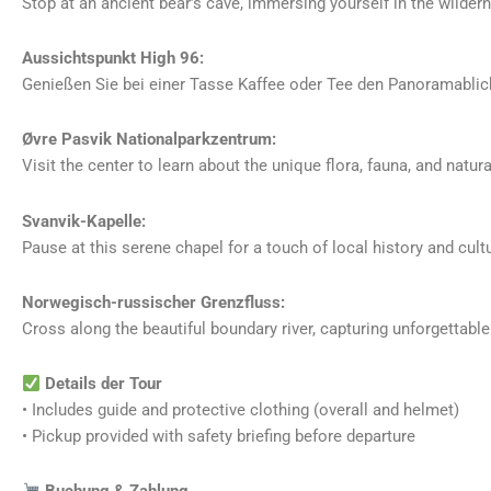
Stop at an ancient bear’s cave, immersing yourself in the wilder
Aussichtspunkt High 96:
Genießen Sie bei einer Tasse Kaffee oder Tee den Panoramablick
Øvre Pasvik Nationalparkzentrum:
Visit the center to learn about the unique flora, fauna, and natura
Svanvik-Kapelle:
Pause at this serene chapel for a touch of local history and cult
Norwegisch-russischer Grenzfluss:
Cross along the beautiful boundary river, capturing unforgettabl
Details der Tour
• Includes guide and protective clothing (overall and helmet)
• Pickup provided with safety briefing before departure