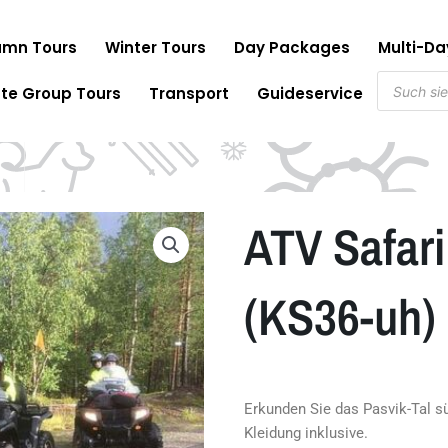
mn Tours
Winter Tours
Day Packages
Multi-D
Produkts
ate Group Tours
Transport
Guideservice
ATV Safari
(KS36-uh)
Erkunden Sie das Pasvik-Tal s
Kleidung inklusive.