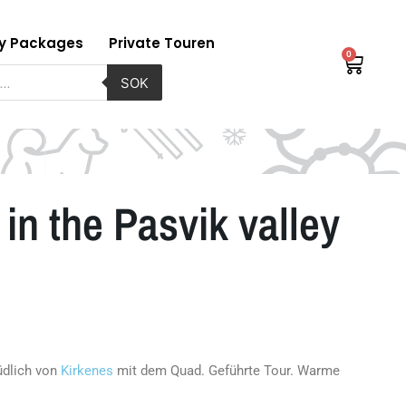
ay Packages
Private Touren
0
Waren
uche
SOK
 in the Pasvik valley
üdlich von
Kirkenes
mit dem Quad. Geführte Tour. Warme