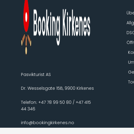
Übe
All
DS
Öff
Ko
Um
Ge
Pasvikturist AS
To
Dr. Wesselsgate 15B, 9900 Kirkenes
Telefon: +47 78 99 50 80 / +47 415
44 346
info@bookingkirkenes.no