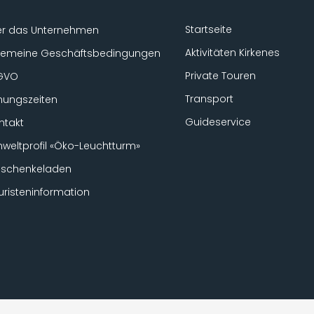
Startseite
r das Unternehmen
Aktivitäten Kirkenes
gemeine Geschäftsbedingungen
Private Touren
GVO
Transport
nungszeiten
Guideservice
ntakt
weltprofil «Öko-Leuchtturm»
schenkeladen
uristeninformation