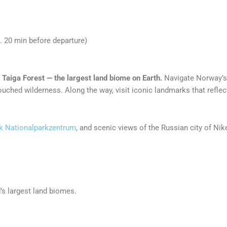
. 20 min before departure)
Taiga Forest — the largest land biome on Earth.
Navigate Norway’s 
uched wilderness. Along the way, visit iconic landmarks that reflect 
k Nationalparkzentrum
, and scenic views of the Russian city of Nik
d’s largest land biomes.