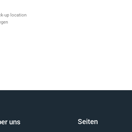
ck-up location
egen
Seiten
er uns