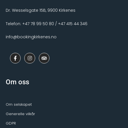
Dr. Wesselsgate 15B, 9900 Kirkenes
Telefon: +47 78 99 50 80 / +47 415 44 346
info@bookingkirkenes.no
F
I
T
a
n
r
c
s
i
e
t
p
b
a
a
o
g
d
Om oss
o
r
v
k
a
i
-
m
s
f
o
r
Om selskapet
Generelle vilkår
GDPR