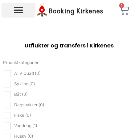
Hopp
0
Han
rett
til
Søk etter produkter
innholdet
Utflukter og transfers i Kirkenes
Produktkategorier
ATV Quad
(0)
Sykling
(0)
Båt
(0)
Dagspakker
(0)
Fiske
(0)
Vandring
(1)
Husky
(0)