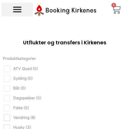
Hopp
0
Han
rett
til
Søk etter produkter
innholdet
Utflukter og transfers i Kirkenes
Produktkategorier
ATV Quad
(0)
Sykling
(0)
Båt
(0)
Dagspakker
(0)
Fiske
(0)
Vandring
(8)
Husky
(3)