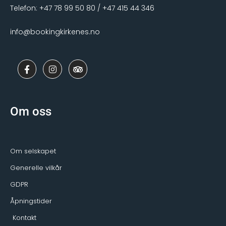
Telefon: +47 78 99 50 80 / +47 415 44 346
info@bookingkirkenes.no
F
I
T
a
n
r
c
s
i
e
t
p
b
a
a
o
g
d
Om oss
o
r
v
k
a
i
-
m
s
f
o
r
Om selskapet
Generelle vilkår
GDPR
Åpningstider
Kontakt