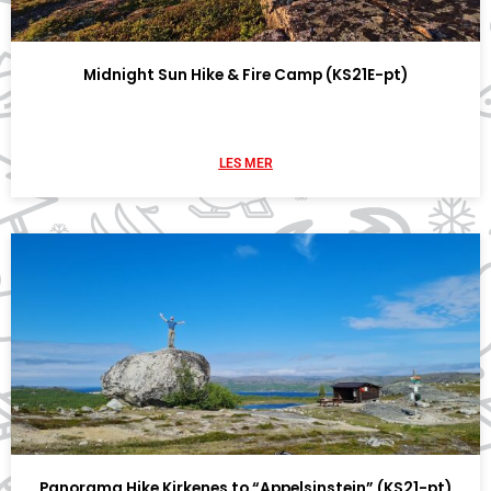
Midnight Sun Hike & Fire Camp (KS21E-pt)
LES MER
Panorama Hike Kirkenes to “Appelsinstein” (KS21-pt)