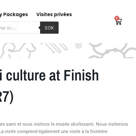
ay Packages
Visites privées
0
Chario
che
SOK
s
 culture at Finish
R7)
ture sami et nous visitons le musée skoltesami. Nous visiterons
a visite comprend également une visite à la frontière