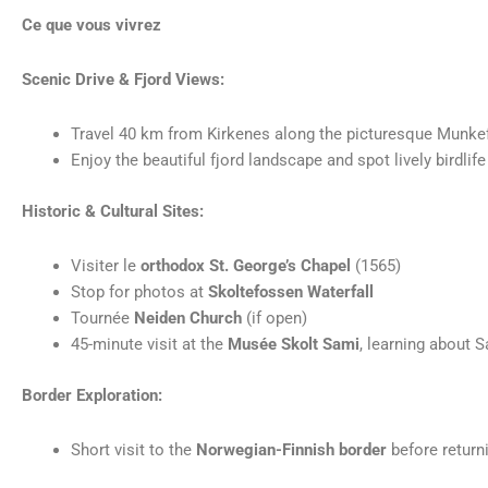
Ce que vous vivrez
Scenic Drive & Fjord Views:
Travel 40 km from Kirkenes along the picturesque Munke
Enjoy the beautiful fjord landscape and spot lively birdlif
Historic & Cultural Sites:
Visiter le
orthodox St. George’s Chapel
(1565)
Stop for photos at
Skoltefossen Waterfall
Tournée
Neiden Church
(if open)
45-minute visit at the
Musée Skolt Sami
, learning about S
Border Exploration:
Short visit to the
Norwegian-Finnish border
before return