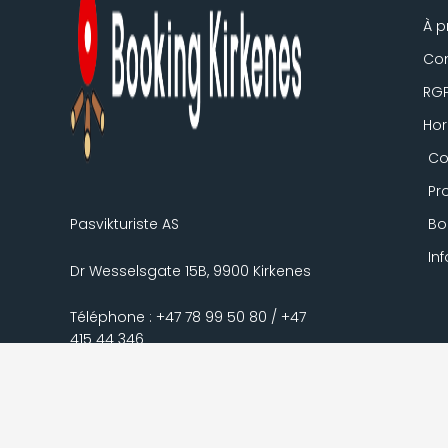
À p
Con
RG
Hor
Co
Pr
Pasvikturiste AS
Bo
In
Dr Wesselsgate 15B, 9900 Kirkenes
Téléphone : +47 78 99 50 80 / +47
415 44 346
info@bookingkirkenes.no