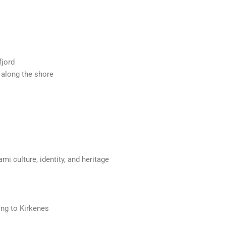
fjord
e along the shore
ami culture, identity, and heritage
ing to Kirkenes