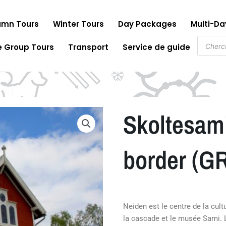
mn Tours
Winter Tours
Day Packages
Multi-D
Recher
e Group Tours
Transport
Service de guide
de
produit
Skoltesami
border (G
Neiden est le centre de la cul
la cascade et le musée Sami. L